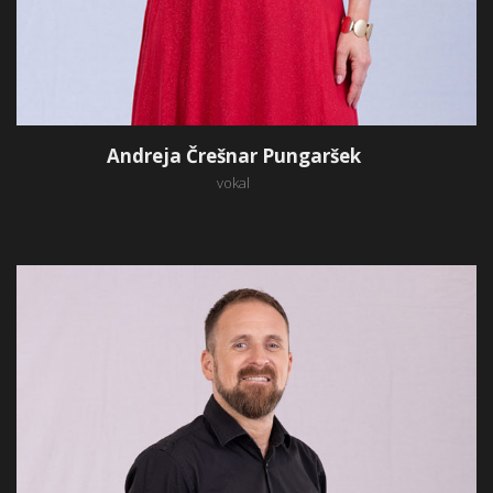
Andreja Črešnar Pungaršek
vokal
Matic Supovec
vokal, kitara