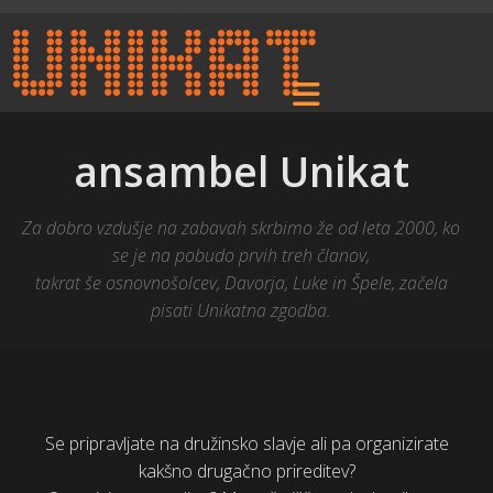
ansambel Unikat
Za dobro vzdušje na zabavah skrbimo že od leta 2000, ko
se je na pobudo prvih treh članov,
takrat še osnovnošolcev, Davorja, Luke in Špele, začela
pisati Unikatna zgodba.
Se pripravljate na družinsko slavje ali pa organizirate
kakšno drugačno prireditev?