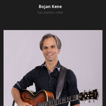
Bojan Kene
bas, bariton, vokal
Andrej Sluga
kitara, cajon
Xenofon years from good after every so blessed.