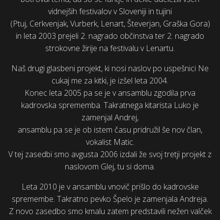
vidnejših festivalov v Sloveniji in tujini
(Ptuj, Cerkvenjak, Vurberk, Lenart, Števerjan, Graška Gora)
in leta 2003 prejeli 2. nagrado občinstva ter 2. nagrado
strokovne žirije na festivalu v Lenartu.
Naš drugi glasbeni projekt, ki nosi naslov po uspešnici Ne
cukaj me za kitki, je izšel leta 2004.
Konec leta 2005 pa se je v ansamblu zgodila prva
kadrovska sprememba. Takratnega kitarista Luko je
zamenjal Andrej,
ansamblu pa se je ob istem času pridružil še nov član,
vokalist Matic.
V tej zasedbi smo avgusta 2006 izdali že svoj tretji projekt z
naslovom Glej, tu si doma.
Leta 2010 je v ansamblu vnovič prišlo do kadrovske
spremembe. Takratno pevko Špelo je zamenjala Andreja.
Z novo zasedbo smo kmalu zatem predstavili nežen valček