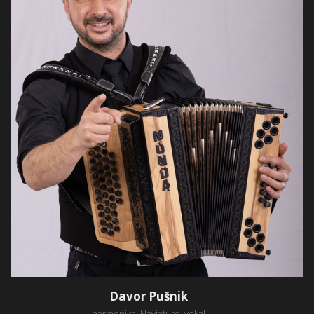
Teflon while the lovely valley teems with trickling
stream.
Davor Pušnik
harmonika, klaviature, vokal