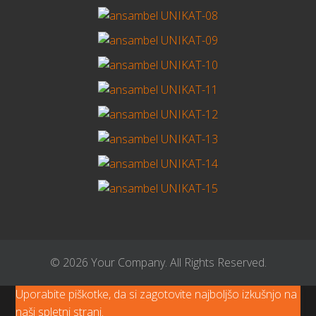
© 2026 Your Company. All Rights Reserved.
Uporabite piškotke, da si zagotovite najboljšo izkušnjo na
naši spletni strani.