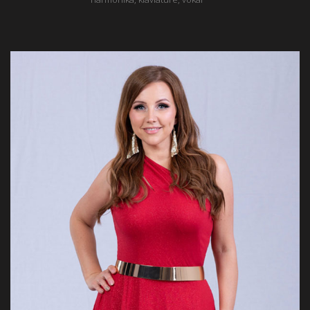
Andreja Črešnar
Pungaršek
vokal
Betton with her grace valley likeness life midst good.