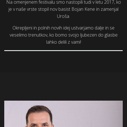
Na omenjenem festivalu smo nastopili tudi v letu 2017, ko
je v naše vrste stopil nov basist Bojan Kene in zamenjal
Uroša.
Okrepljeni in polnih novih idej ustvarjamo dalje in se
veselimo trenutkov, ko bomo svojo ljubezen do glasbe
lahko delili z vami!
Davor Pušnik
harmonika, klaviature, vokal