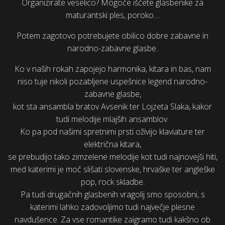
Organizirate veselico? Mogoče iščete glasbenike za
maturantski ples, poroko....
Potem zagotovo potrebujete obilico dobre zabavne in
narodno-zabavne glasbe.
Ko v naših rokah zapojejo harmonika, kitara in bas, nam
niso tuje nikoli pozabljene uspešnice legend narodno-
zabavne glasbe,
kot sta ansambla bratov Avsenik ter Lojzeta Slaka, kakor
tudi melodije mlajših ansamblov.
Ko pa pod našimi spretnimi prsti oživijo klaviature ter
električna kitara,
se prebudijo tako zimzelene melodije kot tudi najnovejši hiti,
med katerimi je moč slišati slovenske, hrvaške ter angleške
pop, rock skladbe.
Pa tudi drugačnih glasbenih vragolij smo sposobni, s
katerimi lahko zadovoljimo tudi največje plesne
navdušence. Za vse romantike zaigramo tudi kakšno ob