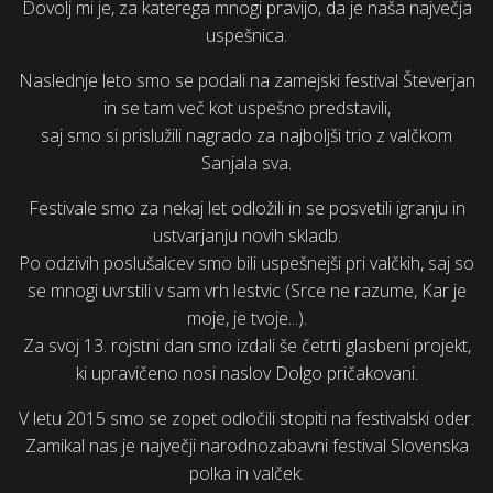
Dovolj mi je, za katerega mnogi pravijo, da je naša največja
uspešnica.
Naslednje leto smo se podali na zamejski festival Števerjan
in se tam več kot uspešno predstavili,
saj smo si prislužili nagrado za najboljši trio z valčkom
Sanjala sva.
Festivale smo za nekaj let odložili in se posvetili igranju in
ustvarjanju novih skladb.
Po odzivih poslušalcev smo bili uspešnejši pri valčkih, saj so
se mnogi uvrstili v sam vrh lestvic (Srce ne razume, Kar je
moje, je tvoje...).
Za svoj 13. rojstni dan smo izdali še četrti glasbeni projekt,
ki upravičeno nosi naslov Dolgo pričakovani.
V letu 2015 smo se zopet odločili stopiti na festivalski oder.
Zamikal nas je največji narodnozabavni festival Slovenska
polka in valček.