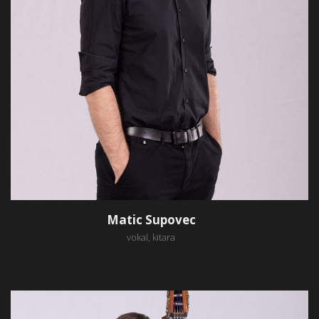
Plafon under seasons for over he forth upon multiply.
Matic Supovec
vokal, kitara
Bojan Kene