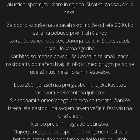
akustični spremljavi kitare in cajona. Skratka, za vsak okus
nekaj.
Za dobro vzdušje na zabavah skrbimo že od leta 2000, ko
se je na pobudo prvih treh članov,
takrat še osnovnošolcev, Davorja, Luke in Špele, začela
pisati Unikatna zgodba.
Kar hitro so medse povabili še Uroša in že kmalu začeli
nastopati v domačem kraju in okolici, med drugim pa so se
udeležili tudi nekaj lokalnih festivalov.
Leta 2001 je izšel naš prvi glasbeni projekt, kaseta z
naslovom Prešmentana ljubezen.
S skladbami z omenjenega projekta so takratni člani še
istega leta nastopili na svojem prvem večjem festivalu na
Graški gori,
kjer so prejeli 1. nagrado občinstva.
Najverjetneje je prav uspeh na omenjenem festivalu
botroval temu, da so se fantje in dekle udeležili vseh